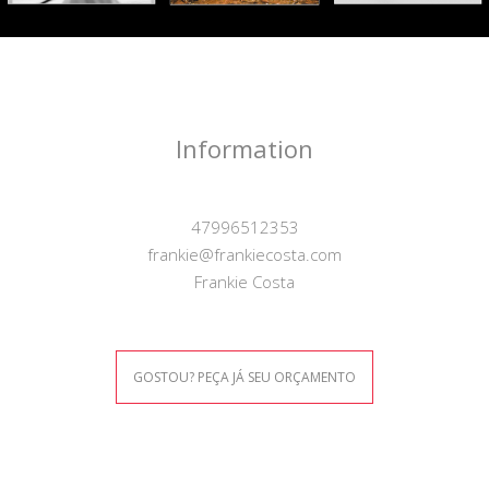
Information
47996512353
frankie@frankiecosta.com
Frankie Costa
GOSTOU? PEÇA JÁ SEU ORÇAMENTO