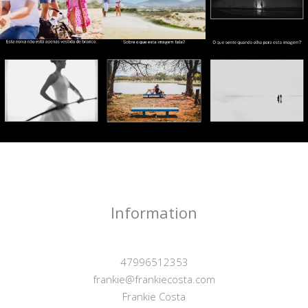
Information
47996512353
frankie@frankiecosta.com
Frankie Costa