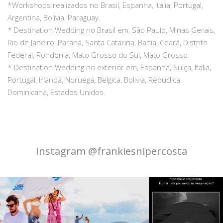
*Workshops realizados no Brasil, Espanha, Itália, Portugal,
Argentina, Bolivia, Paraguay.
* Destination Wedding no Brasil em, São Paulo, Minas Gerais,
Rio de Janeiro, Paraná, Santa Catarina, Bahia, Ceará, Distrito
Federal, Rondonia, Mato Grosso do Sul, Mato Grosso.
* Destination Wedding no exterior em, Espanha, Suiça, Italia,
Portugal, Irlanda, Noruega, Belgica, Bolivia, Repuclica
Dominicana, Estados Unidos.
Instagram @frankiesnipercosta